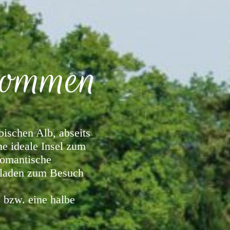
lkommen
ischen Alb, abseits
ne ideale Insel zum
Romantische
 laden zum Besuch
e bzw. eine halbe